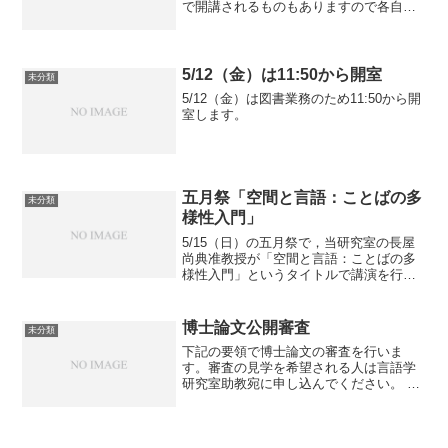
で開講されるものもありますので各自ご
確認ください（「日本手話」は休講、
「野外調査法」「言語学演習」はオンラ
インです）。
5/12（金）は11:50から開室
未分類
5/12（金）は図書業務のため11:50から開
室します。
五月祭「空間と言語：ことばの多
未分類
様性入門」
5/15（日）の五月祭で，当研究室の長屋
尚典准教授が「空間と言語：ことばの多
様性入門」というタイトルで講演を行い
ます。詳しくは下記のリンクをご覧くだ
さい。
博士論文公開審査
未分類
下記の要領で博士論文の審査を行いま
す。審査の見学を希望される人は言語学
研究室助教宛に申し込んでください。 塚
越柚季「印欧語比較言語学による喉音を
想定した韻律復元に基づく『リグ・ヴェ
ーダ』の詩人家系間の言語変種同定」
1/26（木）10:00〜...