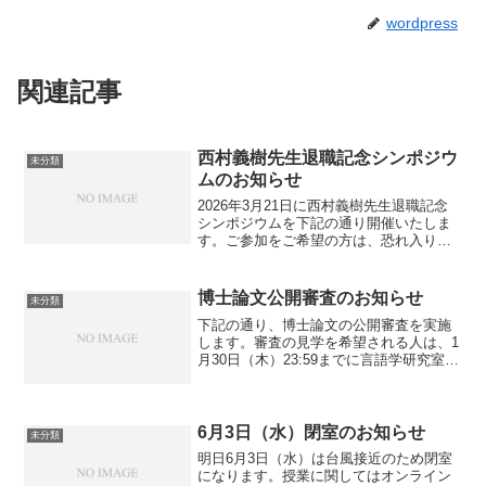
wordpress
関連記事
西村義樹先生退職記念シンポジウ
未分類
ムのお知らせ
2026年3月21日に西村義樹先生退職記念
シンポジウムを下記の通り開催いたしま
す。ご参加をご希望の方は、恐れ入りま
すが、下記フォームよりお申し込みくだ
さいますようお願い申し上げます。締切
まで間がなく、大変恐縮ですが、3月6日
博士論文公開審査のお知らせ
未分類
中にご回答くださ...
下記の通り、博士論文の公開審査を実施
します。審査の見学を希望される人は、1
月30日（木）23:59までに言語学研究室助
教室 gengokyo@l.u-tokyo.ac.jp に申し込
んでください。氏名：髙城隆一 日時：
2025年 2月 4日...
6月3日（水）閉室のお知らせ
未分類
明日6月3日（水）は台風接近のため閉室
になります。授業に関してはオンライン