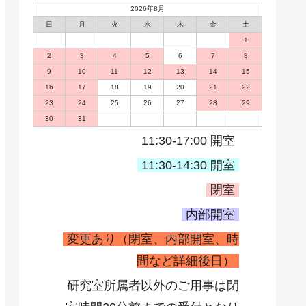
2026年8月
日
月
火
水
木
金
土
1
2
3
4
5
6
7
8
9
10
11
12
13
14
15
16
17
18
19
20
21
22
23
24
25
26
27
28
29
30
31
11:30-17:00 開室
11:30-14:30 開室
閉室
内部開室
変更あり（閉室、内部開室、時
間など詳細後日）
研究室所属者以外のご用事は閉