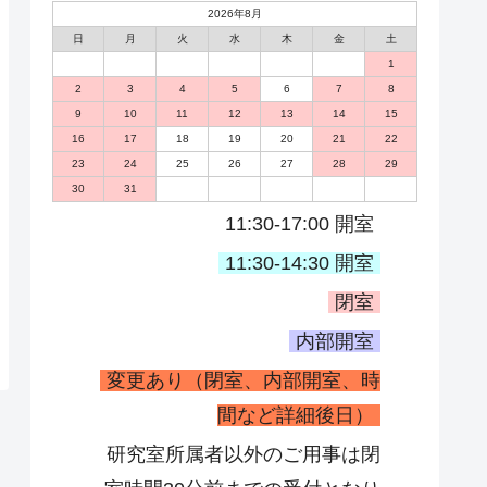
2026年8月
日
月
火
水
木
金
土
1
2
3
4
5
6
7
8
9
10
11
12
13
14
15
16
17
18
19
20
21
22
23
24
25
26
27
28
29
30
31
11:30-17:00 開室
11:30-14:30 開室
閉室
内部開室
変更あり（閉室、内部開室、時
間など詳細後日）
研究室所属者以外のご用事は閉