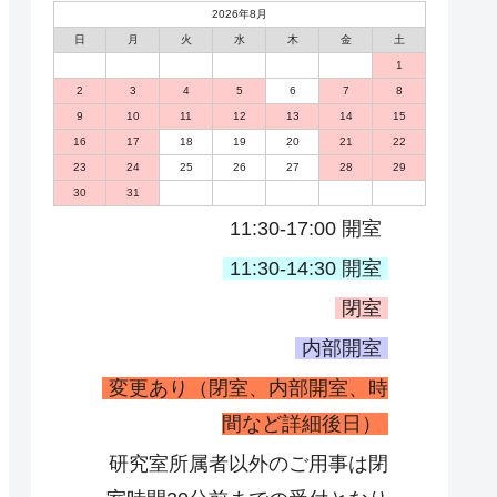
2026年8月
日
月
火
水
木
金
土
1
2
3
4
5
6
7
8
9
10
11
12
13
14
15
16
17
18
19
20
21
22
23
24
25
26
27
28
29
30
31
11:30-17:00 開室
11:30-14:30 開室
閉室
内部開室
変更あり（閉室、内部開室、時
間など詳細後日）
研究室所属者以外のご用事は閉