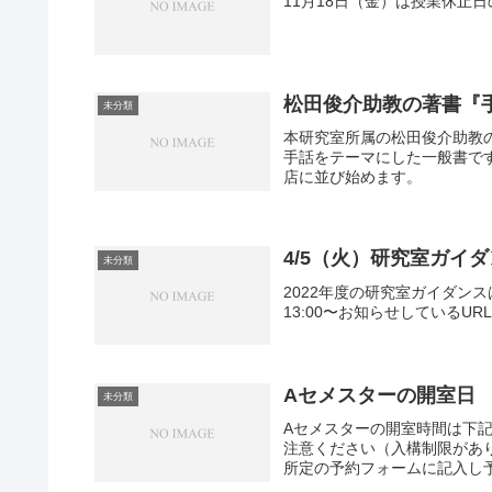
11月18日（金）は授業休止
松田俊介助教の著書『
未分類
本研究室所属の松田俊介助教
手話をテーマにした一般書です
店に並び始めます。
4/5（火）研究室ガイ
未分類
2022年度の研究室ガイダンス
13:00〜お知らせしているU
Aセメスターの開室日
未分類
Aセメスターの開室時間は下
注意ください（入構制限がありま
所定の予約フォームに記入し予