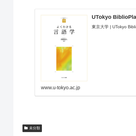
UTokyo BiblioPl
東京大学 | UTokyo Bi
www.u-tokyo.ac.jp
未分類