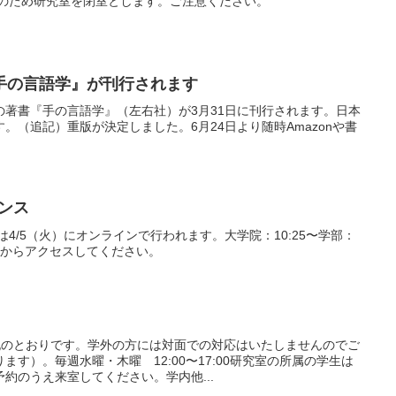
日のため研究室を閉室とします。ご注意ください。
手の言語学』が刊行されます
の著書『手の言語学』（左右社）が3月31日に刊行されます。日本
。（追記）重版が決定しました。6月24日より随時Amazonや書
ダンス
は4/5（火）にオンラインで行われます。大学院：10:25〜学部：
RLからアクセスしてください。
記のとおりです。学外の方には対面での対応はいたしませんのでご
す）。毎週水曜・木曜 12:00〜17:00研究室の所属の学生は
約のうえ来室してください。学内他...