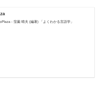
aza
blioPlaza - 窪薗 晴夫 (編著) 「よくわかる言語学」