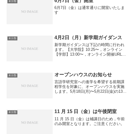
6月7日（金）開室
未分類
6月7日（金）は通常通りに開室いたしま
す
4月2日（月）新学期ガイダンス
未分類
新学期ガイダンスは下記の時間に行われ
ます。【大学院】10:25〜，オンライン
【学部】13:00〜，オンライン開催URLや
資料についてはメールでお知らせしてあ
ります。届いていない研究室メンバーは
言語学研究室までお知らせください。
オープンハウスのお知らせ
未分類
言語学研究室への進学を希望する前期課
程学生を対象に、オープンハウスを実施
します。5月18日(月)〜5月22日(金)の13時
から16時30分に、本郷キャンパス文学部
３号館６階の言語学研究室を自由に訪問
してください。また、18～22日の授業の
う...
11 月 15 日（金）は午後閉室
未分類
11 月 15 日（金）は補講日のため，午前
のみ開室となります。ご注意ください。