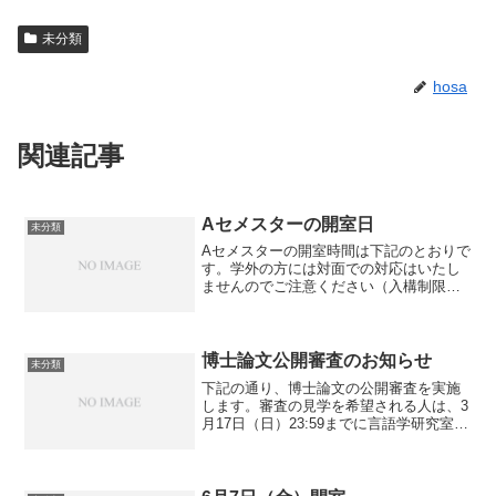
未分類
hosa
関連記事
Aセメスターの開室日
未分類
Aセメスターの開室時間は下記のとおりで
す。学外の方には対面での対応はいたし
ませんのでご注意ください（入構制限が
あります）。毎週水曜・木曜 12:00〜
17:00研究室の所属の学生は所定の予約フ
ォームに記入し予約のうえ来室してくだ
さい。学内他...
博士論文公開審査のお知らせ
未分類
下記の通り、博士論文の公開審査を実施
します。審査の見学を希望される人は、3
月17日（日）23:59までに言語学研究室助
手室 gengokyo@l.u-tokyo.ac.jp に申し込
んでください。氏名：松田俊介論文題
目：「日本手話の認知意味...