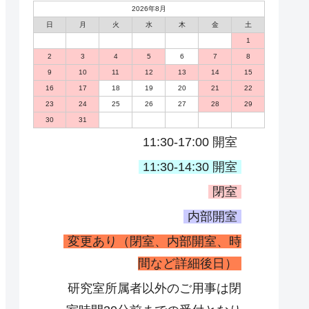
2026年8月
日
月
火
水
木
金
土
1
2
3
4
5
6
7
8
9
10
11
12
13
14
15
16
17
18
19
20
21
22
23
24
25
26
27
28
29
30
31
11:30-17:00 開室
11:30-14:30 開室
閉室
内部開室
変更あり（閉室、内部開室、時
間など詳細後日）
研究室所属者以外のご用事は閉