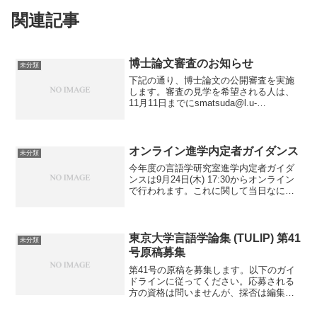
関連記事
博士論文審査のお知らせ
未分類
下記の通り、博士論文の公開審査を実施
します。審査の見学を希望される人は、
11月11日までにsmatsuda@l.u-
tokyo.ac.jp に申し込んでください。氏
名：谷川みずき タイトル：Semantic
Agreement in Nor...
オンライン進学内定者ガイダンス
未分類
今年度の言語学研究室進学内定者ガイダ
ンスは9月24日(木) 17:30からオンライン
で行われます。これに関して当日なにか
トラブルなどがあれば、助教の石塚まで
メールでお知らせください。
東京大学言語学論集 (TULIP) 第41
未分類
号原稿募集
第41号の原稿を募集します。以下のガイ
ドラインに従ってください。応募される
方の資格は問いませんが、採否は編集委
員会で決定します。 2019年4月24日
（水）必着 〒 113-0033 東京都文京区本