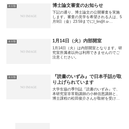
郷 7-3-1 東京大学大学院人文社会系...
博士論文審査のお知らせ
未分類
下記の通り、博士論文の公開審査を実施
します。審査の見学を希望される人は、5
月9日（金）23:59までにl_lin@l.u-
tokyo.ac.jp に申し込んでください。氏
名：今西一太 タイトル：Descriptive
Studies in ...
1月14日（火）内部開室
未分類
1月14日（火）は内部開室となります。研
究室所属者以外は利用できませんのでご
注意ください。
『読書のいずみ』で日本手話が取
未分類
り上げられています
大学生協の季刊誌『読書のいずみ』で、
本研究室非常勤講師の小林信恵講師と、
博士課程の松田俊介さんが取材を受け、
「日本手話の音色」という記事になって
います。以下からご覧ください。