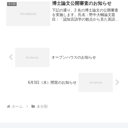
博士論文公開審査のお知らせ
未分類
下記の通り、2 名の博士論文の公開審査
を実施します。氏名：野中大輔論文題
目：「認知言語学の観点から見た英語の
構文選択―捉え方の意味論と使用基盤モ
デルに基づく場所格交替の分析―」日
時：3 月 19 日（金）14:00 から場所：オ
ンライン（Z...
オープンハウスのお知らせ
6月3日（水）閉室のお知らせ
ホーム
未分類