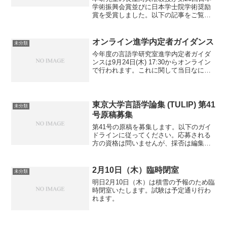
学術振興会賞並びに日本学士院学術奨励
賞を受賞しました。以下の記事をご覧く
ださい。
オンライン進学内定者ガイダンス
未分類
今年度の言語学研究室進学内定者ガイダ
ンスは9月24日(木) 17:30からオンライン
で行われます。これに関して当日なにか
トラブルなどがあれば、助教の石塚まで
メールでお知らせください。
東京大学言語学論集 (TULIP) 第41
未分類
号原稿募集
第41号の原稿を募集します。以下のガイ
ドラインに従ってください。応募される
方の資格は問いませんが、採否は編集委
員会で決定します。 2019年4月24日
（水）必着 〒 113-0033 東京都文京区本
郷 7-3-1 東京大学大学院人文社会系...
2月10日（木）臨時閉室
未分類
明日2月10日（木）は積雪の予報のため臨
時閉室いたします。試験は予定通り行わ
れます。