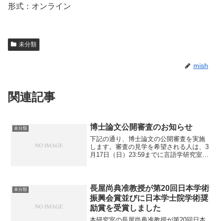
形式：オンライン
未分類
mish
関連記事
博士論文公開審査のお知らせ
未分類
下記の通り、博士論文の公開審査を実施
します。審査の見学を希望される人は、3
月17日（日）23:59までに言語学研究室助
手室 gengokyo@l.u-tokyo.ac.jp に申し込
んでください。氏名：松田俊介論文題
目：「日本手話の認知意味...
長屋尚典准教授が第20回日本学術
未分類
振興会賞並びに日本学士院学術奨
励賞を受賞しました
本研究室の長屋尚典准教授が第20回日本