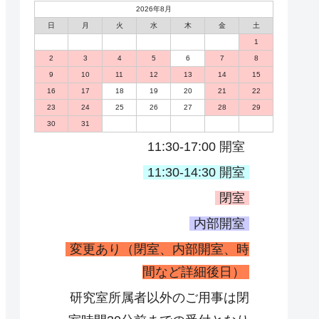
2026年8月
日
月
火
水
木
金
土
1
2
3
4
5
6
7
8
9
10
11
12
13
14
15
16
17
18
19
20
21
22
23
24
25
26
27
28
29
30
31
11:30-17:00 開室
11:30-14:30 開室
閉室
内部開室
変更あり（閉室、内部開室、時
間など詳細後日）
研究室所属者以外のご用事は閉