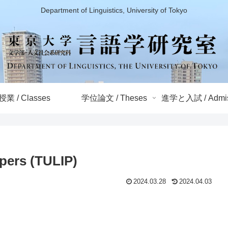
Department of Linguistics, University of Tokyo
授業 / Classes
学位論文 / Theses
進学と入試 / Admis
apers (TULIP)
2024.03.28
2024.04.03