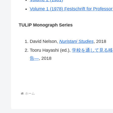
Volume 1 (1978) Festschrift for Professo
TULiP Monograph Series
David Nelson,
Nuristani Studies
, 2018
Tooru Hayashi (ed.),
学校を通して見る移
告―
, 2018
ホーム